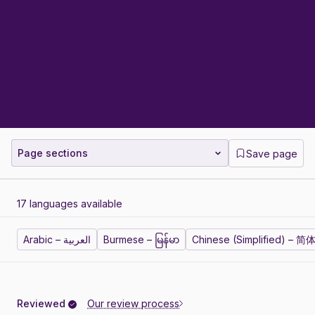
Page sections
Save page
17 languages available
Arabic – العربية
Burmese – မြန်မာ
Chinese (Simplified) – 
Reviewed
Our review process