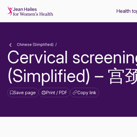
Health to
-
Chinese (Simplified)
Cervical screenin
(Simplified) 
Save page
Print / PDF
Copy link