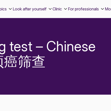
pics
Look after yourself
Clinic
For professionals
Mo
g test – Chinese
– 宫颈癌筛查