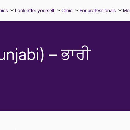
pics
Look after yourself
Clinic
For professionals
Mo
njabi) – ਭਾਰੀ