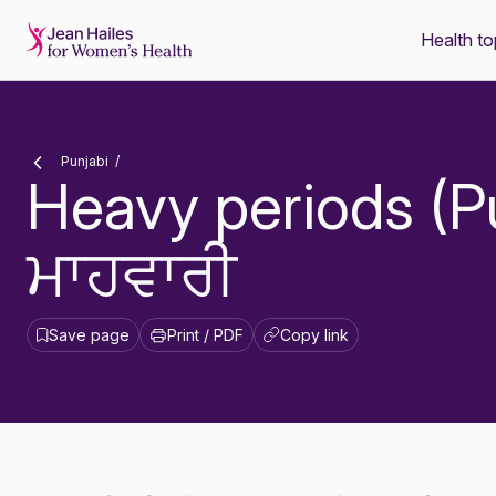
Health to
-
Punjabi
Heavy periods (Pu
ਮਾਹਵਾਰੀ
Save page
Print / PDF
Copy link