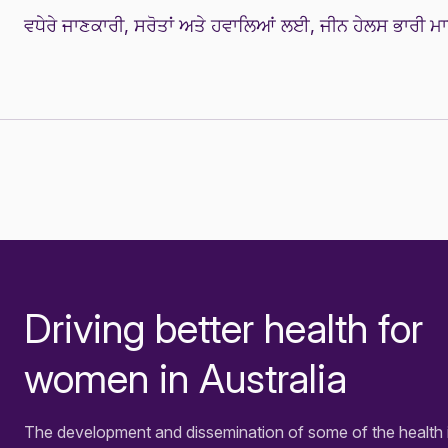
ਵਧੇਰੇ ਜਾਣਕਾਰੀ, ਸਰੋਤਾਂ ਅਤੇ ਹਵਾਲਿਆਂ ਲਈ,
ਜੀਨ ਹੇਲਸ ਭਾਰੀ ਮਾ
Driving better health for
-
women in Australia
The development and dissemination of some of the health 