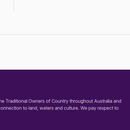
e Traditional Owners of Country throughout Australia and
connection to land, waters and culture. We pay respect to