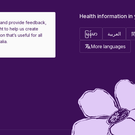
Health information in
 and provide feedback,
ht to help us create
မြန်မာ
العربية
on that’s useful for all
lia.
More languages