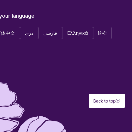
 your language
简体中文
دری
فارسی
Ελληνικά
हिन्दी
Back to top