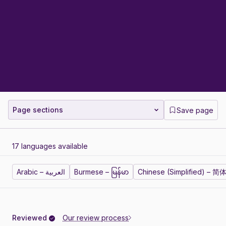
Page sections
Save page
17 languages available
Arabic – العربية
Burmese – မြန်မာ
Chinese (Simplified) – 
Reviewed
Our review process