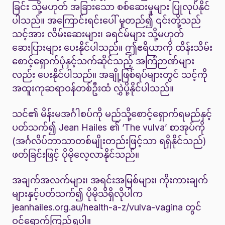
ခြင်း သို့မဟုတ် အခြားသော စစ်ဆေးမှုများ ပြုလုပ်နိုင်
ပါသည်။ အကြောင်းရင်းပေါ် မူတည်၍ ၎င်းတို့သည်
သင့်အား လိမ်းဆေးများ၊ ခရင်မ်များ သို့မဟုတ်
ဆေးပြားများ ပေးနိုင်ပါသည်။ ဤဧရိယာကို ထိန်းသိမ်း
စောင့်ရှောက်ပုံနှင့်သက်ဆိုင်သည့် အကြံဉာဏ်များ
လည်း ပေးနိုင်ပါသည်။ အချို့ဖြစ်ရပ်များတွင် သင့်ကို
အထူးကုဆရာဝန်တစ်ဦးထံ လွှဲပို့နိုင်ပါသည်။
သင်၏ မိန်းမအင်္ဂါစပ်ကို မည်သို့စောင့်ရှောက်ရမည်နှင့်
ပတ်သက်၍ Jean Hailes ၏ ‘The vulva’ စာအုပ်ကို
(အင်္ဂလိပ်ဘာသာတစ်မျိုးတည်းဖြင့်သာ ရရှိနိုင်သည်)
ဖတ်ခြင်းဖြင့် ပိုမိုလေ့လာနိုင်သည်။
အချက်အလက်များ၊ အရင်းအမြစ်များ၊ ကိုးကားချက်
များနှင့်ပတ်သက်၍ ပိုမိုသိရှိလိုပါက
jeanhailes.org.au/health-a-z/vulva-vagina
တွင်
ဝင်ရောက်ကြည့်ရှုပါ။