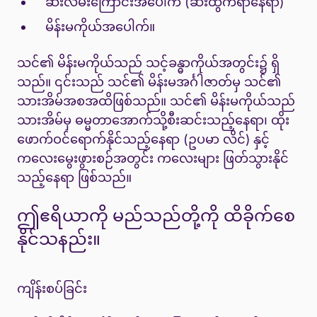
ဆီးလမ်းကြောင်းအပေါက် (ဆီးထွက်ရာနေရာ)
မိန်းမကိုယ်အပေါက်။
သင်၏ မိန်းမကိုယ်သည် သင့်ခန္ဓာကိုယ်အတွင်း၌ ရှိ
သည်။ ၎င်းသည် သင်၏ မိန်းမအင်္ဂါဇာတ်မှ သင်၏
သားအိမ်အစအထိဖြစ်သည်။ သင်၏ မိန်းမကိုယ်သည်
သားအိမ်မှ ဓမ္မတာအောက်သို့စီးဆင်းသည့်နေရာ၊ ထိုး
ဖောက်ဝင်ရောက်နိုင်သည့်နေရာ (ဥပမာ လိင်) နှင့်
ကလေးမွေးဖွားစဉ်အတွင်း ကလေးများ ဖြတ်သွားနိုင်
သည့်နေရာ ဖြစ်သည်။
ဤဧရိယာကို မည်သည်တို့ကို ထိခိုက်စေ
နိုင်သနည်း။
ကျိန်းစပ်ခြင်း