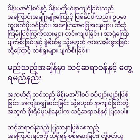
မိန်းမအင်္ဂါစပ်နှင့် မိန်းမကိုယ်နာကျင်ခြင်းသည်
အကြောင်းအမျိုးမျိုးကြောင့် ဖြစ်နိုင်ပါသည်။ ဥပမာ
ကူးစက်ပိုးဝင်ခြင်း၊ အရေပြားအခြေအနေများ၊ ဆီးခုံ
ကြမ်းပြင်ကြွက်သားများ တင်းကျပ်ခြင်း ၊ အာရုံကြော
ပျက်စီးခြင်းနှင့် ခွဲစိတ်မှု သို့မဟုတ် ကလေးမီးဖွားခြင်း
တို့ကြောင့် တစ်ရှူးများ ပျက်စီးခြင်း။
မည်သည့်အချိန်မှာ သင့်ဆရာဝန်နှင့် တွေ့
ရမည်နည်း
အကယ်၍ သင်သည် မိန်းမအင်္ဂါစပ် စပ်ဖျဉ်းဖျဉ်းဖြစ်
ခြင်း၊ အကျိအချွဲဆင်းခြင်း သို့မဟုတ် နာကျင်ခြင်းတို့
အတွက် စိုးရိမ်ပူပန်နေပါက သင့်ဆရာဝန်နှင့် ပြသပါ။
သင့်ဆရာဝန်သည် ပြဿနာဖြစ်စေသည့်
အကြောင်းရင်းကို သိရှိရန် စစ်ဆေးခြင်း၊ တို့ဖတ်ယူ