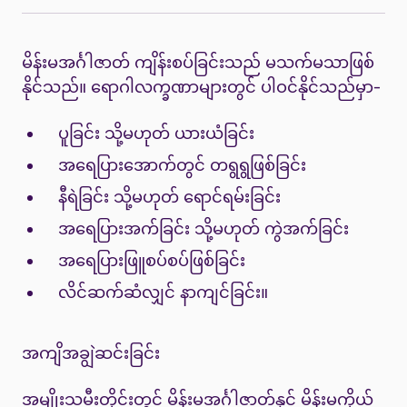
မိန်းမအင်္ဂါဇာတ် ကျိန်းစပ်ခြင်းသည် မသက်မသာဖြစ်
နိုင်သည်။ ရောဂါလက္ခဏာများတွင် ပါဝင်နိုင်သည်မှာ-
ပူခြင်း သို့မဟုတ် ယားယံခြင်း
အရေပြားအောက်တွင် တရွရွဖြစ်ခြင်း
နီရဲခြင်း သို့မဟုတ် ရောင်ရမ်းခြင်း
အရေပြားအက်ခြင်း သို့မဟုတ် ကွဲအက်ခြင်း
အရေပြားဖြူစပ်စပ်ဖြစ်ခြင်း
လိင်ဆက်ဆံလျှင် နာကျင်ခြင်း။
အကျိအချွဲဆင်းခြင်း
အမျိုးသမီးတိုင်းတွင် မိန်းမအင်္ဂါဇာတ်နှင့် မိန်းမကိုယ်