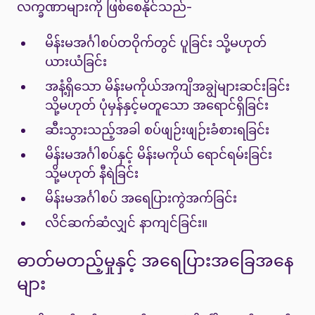
လက္ခဏာများကို ဖြစ်စေနိုင်သည်-
မိန်းမအင်္ဂါစပ်တဝိုက်တွင် ပူခြင်း သို့မဟုတ်
ယားယံခြင်း
အနံ့ရှိသော မိန်းမကိုယ်အကျိအချွဲများဆင်းခြင်း
သို့မဟုတ် ပုံမှန်နှင့်မတူသော အရောင်ရှိခြင်း
ဆီးသွားသည့်အခါ စပ်ဖျဉ်းဖျဉ်းခံစားရခြင်း
မိန်းမအင်္ဂါစပ်နှင့် မိန်းမကိုယ် ရောင်ရမ်းခြင်း
သို့မဟုတ် နီရဲခြင်း
မိန်းမအင်္ဂါစပ် အရေပြားကွဲအက်ခြင်း
လိင်ဆက်ဆံလျှင် နာကျင်ခြင်း။
ဓာတ်မတည့်မှုနှင့် အရေပြားအခြေအနေ
များ