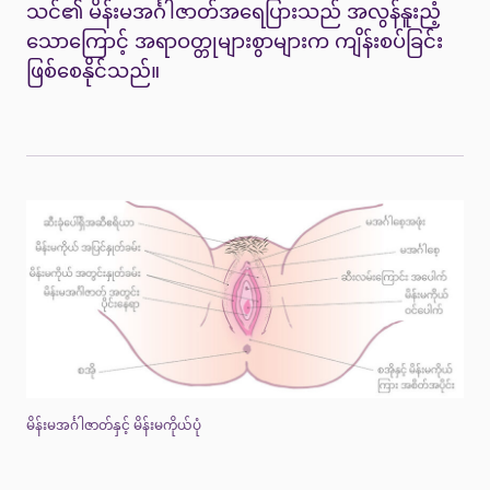
သင်၏ မိန်းမအင်္ဂါဇာတ်အရေပြားသည် အလွန်နူးညံ့
သောကြောင့် အရာဝတ္တုများစွာများက ကျိန်းစပ်ခြင်း
ဖြစ်စေနိုင်သည်။
မိန်းမအင်္ဂါဇာတ်နှင့် မိန်းမကိုယ်ပုံ