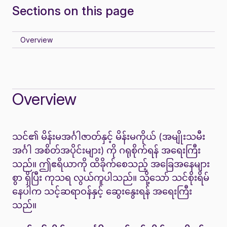
Sections on this page
Overview
Overview
သင်၏ မိန်းမအင်္ဂါဇာတ်နှင့် မိန်းမကိုယ် (အမျိုးသမီး
အင်္ဂါ အစိတ်အပိုင်းများ) ကို ဂရုစိုက်ရန် အရေးကြီး
သည်။ ဤဧရိယာကို ထိခိုက်စေသည့် အခြေအနေများ
စွာ ရှိပြီး ကုသရ လွယ်ကူပါသည်။ သို့သော် သင်စိုးရိမ်
နေပါက သင့်ဆရာဝန်နှင့် ဆွေးနွေးရန် အရေးကြီး
သည်။