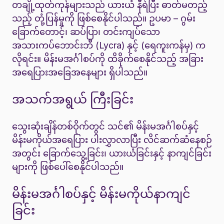
တချို့ထုတ်ကုန်များသည် ယားယံ နီရဲပြီး ဓာတ်မတည့်
သည့် တုံ့ပြန်မှုကို ဖြစ်စေနိုင်ပါသည်။ ဥပမာ – ဂွမ်း
ခြောက်တောင့်၊ ဆပ်ပြာ၊ တင်းကျပ်သော
အသားကပ်ဘောင်းဘီ (Lycra) နှင့် (ရေကူးကန်မှ) က
လိုရင်း။ မိန်းမအင်္ဂါစပ်ကို ထိခိုက်စေနိုင်သည့် အခြား
အရေပြားအခြေအနေများ ရှိပါသည်။
အသက်အရွယ် ကြီးခြင်း
သွေးဆုံးချိန်တစ်ဝိုက်တွင် သင်၏ မိန်းမအင်္ဂါစပ်နှင့်
မိန်းမကိုယ်အရေပြား ပါးလွှာလာပြီး လိင်ဆက်ဆံနေစဉ်
အတွင်း ခြောက်သွေ့ခြင်း၊ ယားယံခြင်းနှင့် နာကျင်ခြင်း
များကို ဖြစ်ပေါ်စေနိုင်ပါသည်။
မိန်းမအင်္ဂါစပ်နှင့် မိန်းမကိုယ်နာကျင်
ခြင်း