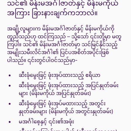
သင်၏ မိန်းမအင်္ဂါဇာတ်နှင့် မိန်းမကိုယ်
အကြား ခြားနားချက်ကဘာလဲ။
အချို့လူများက မိန်းမအင်္ဂါဇာတ်နှင့် မိန်းမကိုယ်ကို
တူညီသည်ဟု ထင်ကြသည် – သို့သော် ၎င်းတို့မှာ မတူ
ကြပါ။ သင်၏ မိန်းမအင်္ဂါဇာတ်မှာ သင်မြင်နိုင်သည့်
အမျိုးသမီးလိင်အင်္ဂါ၏ ပြင်ပအစိတ်အပိုင်းဖြစ်
ပါသည်။ ၎င်းတွင်ပါဝင်သည်မှာ-
ဆီးခုံမွေးဖြင့် ဖုံးအုပ်ထားသည့် ဧရိယာ
ဆီးခုံမွေးဖြင့် ဖုံးအုပ်ထားသည့် အပြင်နှုတ်ခမ်း
များ (မိန်းမကိုယ် အပြင်နှုတ်ခမ်း)
ဆီးခုံမွေးဖြင့် ဖုံးအုပ်မထားသည့် အတွင်း
နှုတ်ခမ်းများ (မိန်းမကိုယ် အတွင်းနှုတ်ခမ်း)
မအင်္ဂါစေ့နှင့် ၎င်း၏အဖုံး