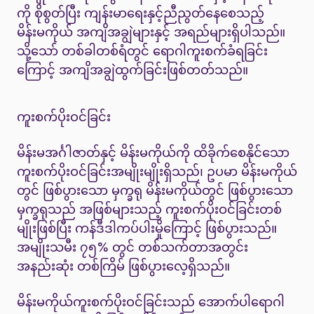
ကို စိုစွတ်ပြီး ကျန်းမာရေးနှင့်ညီညွတ်နေစေသည့်
မိန်းမကိုယ် အကျိအချွဲများနှင့် အရည်များရှိပါသည်။
သို့သော် တစ်ခါတစ်ရံတွင် ရောဂါကူးစက်ခံရခြင်း
ကြောင့် အကျိအချွဲထွက်ခြင်းဖြစ်တတ်သည်။
ကူးစက်ပိုးဝင်ခြင်း
မိန်းမအင်္ဂါဇာတ်နှင့် မိန်းမကိုယ်ကို ထိခိုက်စေနိုင်သော
ကူးစက်ပိုးဝင်ခြင်းအမျိုးမျိုးရှိသည်၊ ဥပမာ မိန်းမကိုယ်
တွင် ဖြစ်ပွားသော မှက္ခရု မိန်းမကိုယ်တွင် ဖြစ်ပွားသော
မှက္ခရုသည် အဖြစ်များသည့် ကူးစက်ပိုးဝင်ခြင်းတစ်
မျိုးဖြစ်ပြီး ကန်ဒီဒါကပ်ပါးမှိုကြောင့် ဖြစ်ပွားသည်။
အမျိုးသမီး ၇၅% တွင် တစ်သက်တာအတွင်း
အနည်းဆုံး တစ်ကြိမ် ဖြစ်ပွားလေ့ရှိသည်။
မိန်းမကိုယ်ကူးစက်ပိုးဝင်ခြင်းသည် အောက်ပါရောဂါ