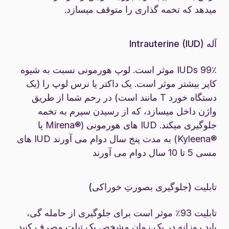
میدهد که تخمه گذاری را متوقف میسازد.
آله Intrauterine (IUD)
IUDs 99٪ موثر است. لوپ هورمونی نسبت به شیوه
کاپر بیشتر موثر است. یک داکتر یا نرس لوپ را (یک
دستگاه خورد T مانند است) در رحم شما از طریق
واژن داخل میسازد، که از رسیدن سپرم به تخمه
جلوگیری میکند. IUD های هورمونی (®Mirena یا
®Kyleena) به مدت پنج سال دوام می آورند IUD های
مسی 5 تا 10 سال دوام می آورند
تابلیت (جلوگیری بصورتِ خوراکی)
تابلیت 93٪ موثر است برای جلوگیری از حامله گی،
باید روزانه در یک زمان مشخص یک تبلت مصرف کنید.