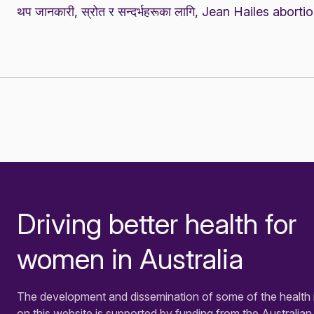
थप जानकारी, स्रोत र सन्दर्भहरूका लागि,
Jean Hailes abortio
Driving better health for
-
women in Australia
The development and dissemination of some of the health 
on this website is supported by funding from the Australian