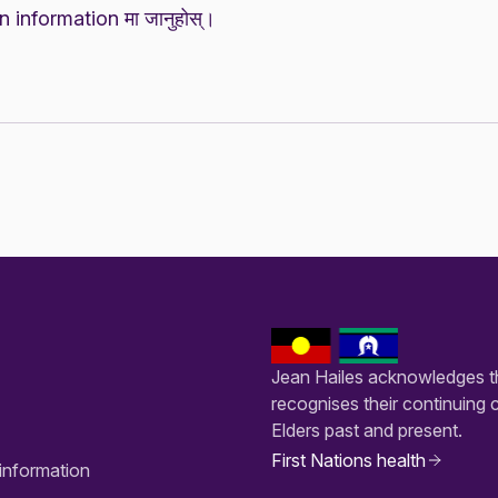
n information
मा जानुहोस्।
Jean Hailes acknowledges th
recognises their continuing 
Elders past and present.
First Nations health
information